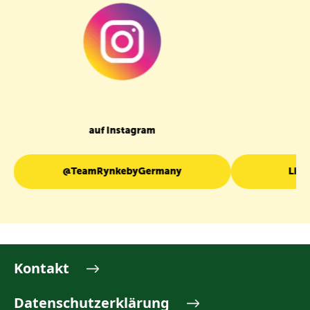
auf Instagram
@TeamRynkebyGermany
Link
Kontakt
Datenschutzerklärung